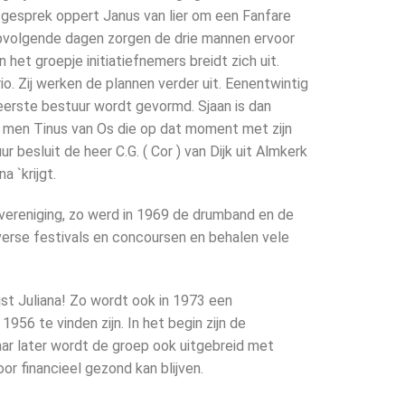
et gesprek oppert Janus van lier om een Fanfare
opvolgende dagen zorgen de drie mannen ervoor
 het groepje initiatiefnemers breidt zich uit.
o. Zij werken de plannen verder uit. Eenentwintig
eerste bestuur wordt gevormd. Sjaan is dan
iest men Tinus van Os die op dat moment met zijn
r besluit de heer C.G. ( Cor ) van Dijk uit Almkerk
a `krijgt.
e vereniging, zo werd in 1969 de drumband en de
verse festivals en concoursen en behalen vele
st Juliana! Zo wordt ook in 1973 een
956 te vinden zijn. In het begin zijn de
aar later wordt de groep ook uitgebreid met
r financieel gezond kan blijven.