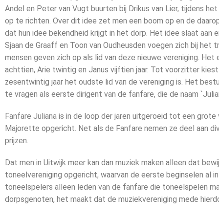
Andel en Peter van Vugt buurten bij Drikus van Lier, tijdens h
op te richten. Over dit idee zet men een boom op en de daar
dat hun idee bekendheid krijgt in het dorp. Het idee slaat aan en
Sjaan de Graaff en Toon van Oudheusden voegen zich bij het tri
mensen geven zich op als lid van deze nieuwe vereniging. Het 
achttien, Arie twintig en Janus vijftien jaar. Tot voorzitter k
zesentwintig jaar het oudste lid van de vereniging is. Het bestuu
te vragen als eerste dirigent van de fanfare, die de naam `Julian
Fanfare Juliana is in de loop der jaren uitgeroeid tot een grot
Majorette opgericht. Net als de Fanfare nemen ze deel aan di
prijzen.
Dat men in Uitwijk meer kan dan muziek maken alleen dat bewij
toneelvereniging opgericht, waarvan de eerste beginselen al in 1
toneelspelers alleen leden van de fanfare die toneelspelen m
dorpsgenoten, het maakt dat de muziekvereniging mede hierdoo