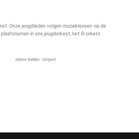
komst. Onze jeugdleden volgen muzieklessen via de
en plaatsnemen in ons jeugdorkest, het B-orkest.
Sabine Bakker - Dirigent