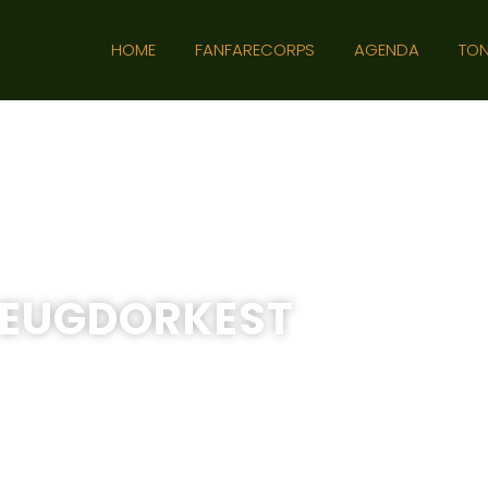
HOME
FANFARECORPS
AGENDA
TON
JEUGDORKEST