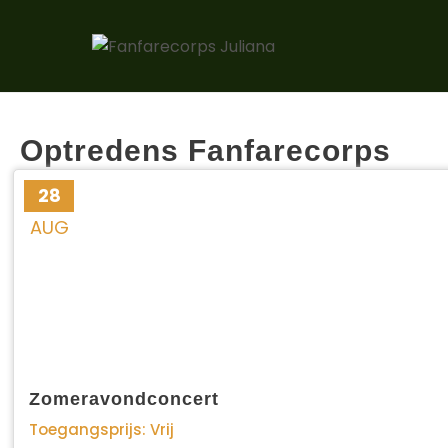
Skip
to
content
Optredens Fanfarecorps
28
AUG
Zomeravondconcert
Toegangsprijs: Vrij