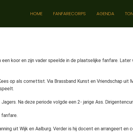
HOME
FANFARECORPS
AGENDA
TON
een koor en zijn vader speelde in de plaatselijke fanfare. Later 
 Kees op als cornettist. Via Brassband Kunst en Vriendschap uit 
speelt.
se Jagers. Na deze periode volgde een 2- jarige Ass. Dirigenten
 fanfare.
ning uit Wijk en Aalburg. Verder is hij docent en arrangeert en c