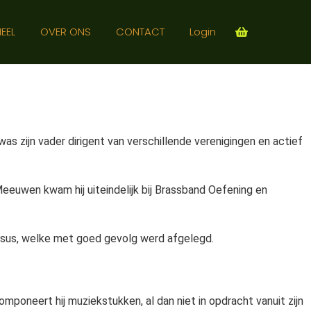
EEL
OVER ONS
CONTACT
Login
was zijn vader dirigent van verschillende verenigingen en actief
Meeuwen kwam hij uiteindelijk bij Brassband Oefening en
cursus, welke met goed gevolg werd afgelegd.
omponeert hij muziekstukken, al dan niet in opdracht vanuit zijn