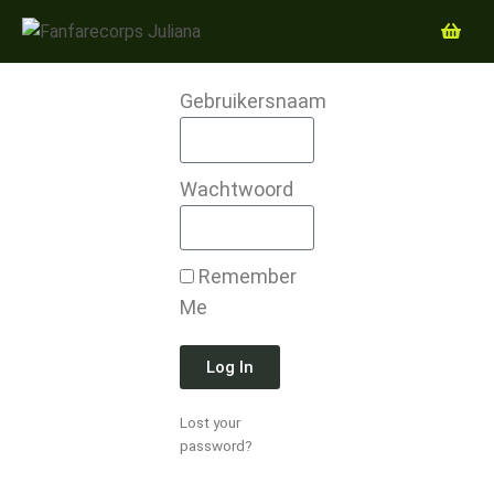
Gebruikersnaam
Wachtwoord
Remember
Me
Log In
Lost your
password?